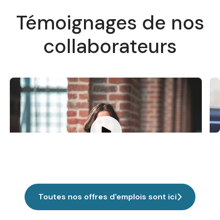
Témoignages de nos
collaborateurs
Amandine
I
Team Leadeuse de l'équipe SecOps
C
Toutes nos offres d'emplois sont ici